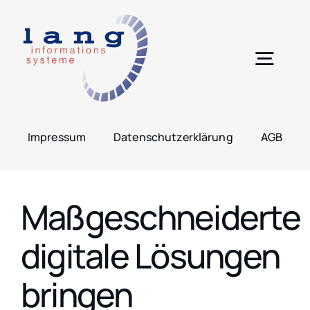
Zum
Inhalt
springen
Togg
Navig
H
Impressum
Datenschutzerklärung
AGB
Leis
Maßgeschneiderte
Lös
digitale Lösungen
Pro
bringen
Übe