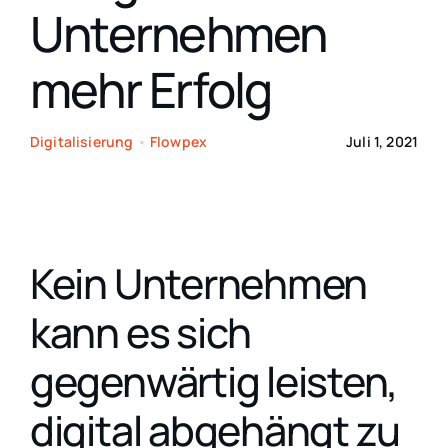
Unternehmen
Ko
mehr Erfolg
Digitalisierung
•
Flowpex
Juli 1, 2021
Kein Unternehmen
kann es sich
gegenwärtig leisten,
digital abgehängt zu