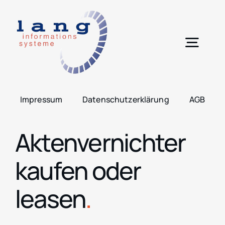
Zum
Inhalt
springen
Togg
Navig
H
Impressum
Datenschutzerklärung
AGB
Leis
Aktenvernichter
Lös
kaufen oder
Pro
leasen
.
Übe