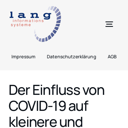
Zum
Inhalt
springen
Togg
Navig
H
Impressum
Datenschutzerklärung
AGB
Leis
Der Einfluss von
Lös
COVID-19 auf
Pro
kleinere und
Übe