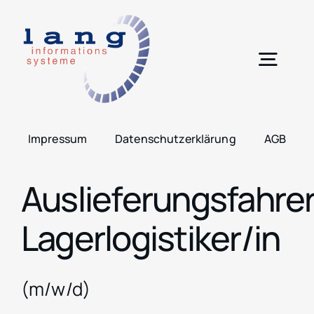
Zum
Inhalt
springen
Togg
Navig
H
Impressum
Datenschutzerklärung
AGB
Leis
Auslieferungsfahrer
Lös
Lagerlogistiker/in
Pro
(m/w/d)
Übe